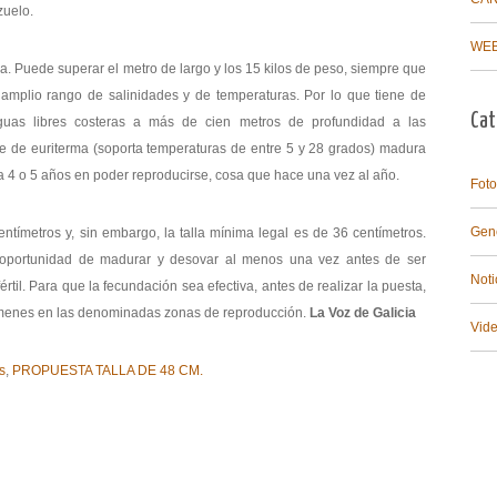
zuelo.
WEB
da. Puede superar el metro de largo y los 15 kilos de peso, siempre que
amplio rango de salinidades y de temperaturas. Por lo que tiene de
Cat
aguas libres costeras a más de cien metros de profundidad a las
ne de euriterma (soporta temperaturas de entre 5 y 28 grados) madura
a 4 o 5 años en poder reproducirse, cosa que hace una vez al año.
Foto
Gen
tímetros y, sin embargo, la talla mínima legal es de 36 centímetros.
a oportunidad de madurar y desovar al menos una vez antes de ser
Noti
til. Para que la fecundación sea efectiva, antes de realizar la puesta,
úmenes en las denominadas zonas de reproducción.
La Voz de Galicia
Vid
s
,
PROPUESTA TALLA DE 48 CM.