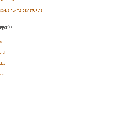
CAMS PLAYAS DE ASTURIAS.
egorías
s
eral
cias
eos