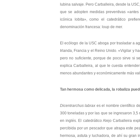
lubina salvaje. Pero Carballeira, desde la USC
que se adopten medidas preventivas «antes de
icónica lobita», como el catedrático prefie
denominación francesa: loup de mer.
El ecólogo de la USC aboga por trasladar a agu
Irlanda, Francia y el Reino Unido. «Vigilar y h
pero no suficiente, porque de poco sirve si s
explica Carballeira, al que le cuesta entende
menos abundantes y económicamente más valiosa
Tan hermosa como delicada, la robaliza puede 
Dicentrarchus labrax
es el nombre científico d
300 toneladas y por las que se ingresaron 3,5 
en inglés. El catedrático Alejo Carballeira ex
percibida por un pescador que atrapa este pez
hermosa, astuta y luchadora, de ahí su gran i