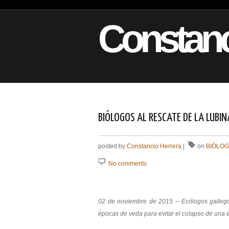
Constanc
BIÓLOGOS AL RESCATE DE LA LUBIN
posted by
Constancio Herrera
|
on
BIÓLO
No comments
02 de noviembre de 2015 – Ecólogos gallegos
épocas de veda para evitar el colapso de una 