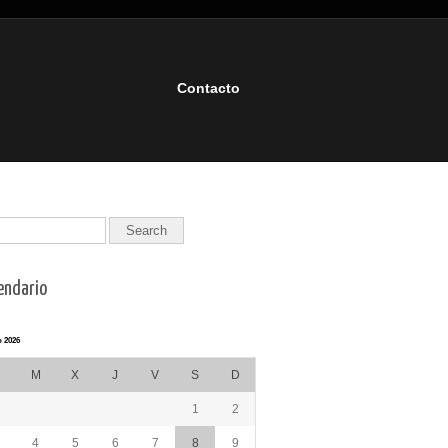
Contacto
endario
 2026
M
X
J
V
S
D
1
2
4
5
6
7
8
9