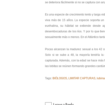
se deteriora fácilmente si no se captura con an
Es una especie de crecimiento lento y larga vi
viva más de 15 años. La especie soporta un 
eurihalina, su hábitat se extiende desde 
desembocaduras de los ríos. Y por lo que tie
sexualmente más o menos. En el Atlántico tard
Pocas alcanzan la madurez sexual a los 42 cen
Solo si se sube a 48, la mayoría tendría l
capturada. Además, con la edad se hace más fér
las lobitas se reúnen formando grandes card
Tags:
BIÓLOGOS
,
LIMITAR CAPTURAS
,
lubina