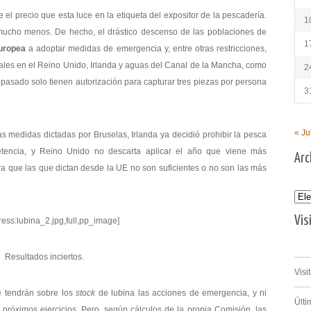
 el precio que esta luce en la etiqueta del expositor de la pescadería.
1
 mucho menos. De hecho, el drástico descenso de las poblaciones de
1
uropea
a adoptar medidas de emergencia y, entre otras restricciones,
onales en el Reino Unido, Irlanda y aguas del Canal de la Mancha, como
2
pasado solo tienen autorización para capturar tres piezas por persona
3
« Ju
las medidas dictadas por Bruselas, Irlanda ya decidió prohibir la pesca
tencia, y Reino Unido no descarta aplicar el año que viene más
Arc
era que las que dictan desde la UE no son suficientes o no son las más
Archi
Vis
ress:lubina_2.jpg,full,pp_image]
Resultados inciertos.
Visi
 tendrán sobre los
stock
de lubina las acciones de emergencia, y ni
Últi
próximos ejercicios. Pero, según cálculos de la propia Comisión, las