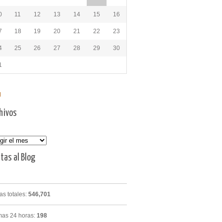
0
11
12
13
14
15
16
7
18
19
20
21
22
23
4
25
26
27
28
29
30
1
l
hivos
vos
itas al Blog
tas totales:
546,701
mas 24 horas:
198