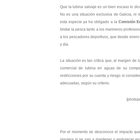
Que la lubina salvaje es un bien escaso lo dice
No es una situación exclusiva de Galicia, ni
esta especie ya ha obligado a la
Comisión E
limitar la pesca tanto a los marineros profesi
a los pescadores deportivos, que desde enero 
y día.
La situación es tan crítica que, al margen de 
comercial de lubina en aguas de su compe
restricciones por su cuenta y riesgo si consid
adecuadas, según su criterio.
[photop
Por el momento se desconoce el impacto que
siquiera si se van a mantener o endurecer en 