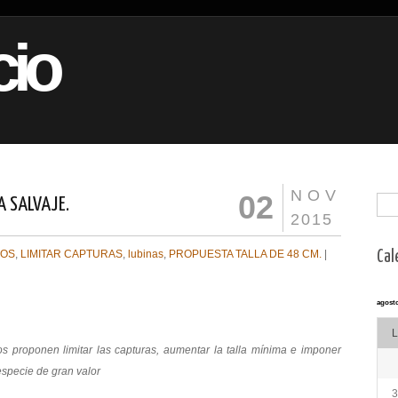
io
NOV
02
A SALVAJE.
2015
GOS
,
LIMITAR CAPTURAS
,
lubinas
,
PROPUESTA TALLA DE 48 CM.
|
Cal
agosto
L
 proponen limitar las capturas, aumentar la talla mínima e imponer
especie de gran valor
3