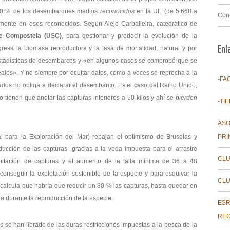
 40 % de los desembarques medios
reconocidos
en la UE (de 5.668 a
Con
mente en esos reconocidos. Según Alejo Carballeira, catedrático de
de Compostela (USC)
, para gestionar y predecir la evolución de la
esa la biomasa reproductora y la tasa de mortalidad, natural y por
Enl
s estadísticas de desembarcos y «en algunos casos se comprobó que se
ales». Y no siempre por ocultar datos, como a veces se reprocha a la
-FA
ados no obliga a declarar el desembarco. Es el caso del Reino Unido,
tienen que anotar las capturas inferiores a 50 kilos y ahí se
pierden
-TI
ASO
l para la Exploración del Mar) rebajan el optimismo de Bruselas y
PRI
ducción de las capturas -gracias a la veda impuesta para el arrastre
CLU
mitación de capturas y el aumento de la talla mínima de 36 a 48
 conseguir la explotación sostenible de la especie y para esquivar la
CLU
calcula que habría que reducir un 80 % las capturas, hasta quedar en
a durante la reproducción de la especie.
ESR
REC
as se han librado de las duras restricciones impuestas a la pesca de la