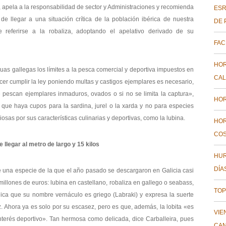
, apela a la responsabilidad de sector y Administraciones y recomienda
ESR
 llegar a una situación crítica de la población ibérica de nuestra
DE 
re referirse a la robaliza, adoptando el apelativo derivado de su
FAC
HOR
as gallegas los límites a la pesca comercial y deportiva impuestos en
CAL
acer cumplir la ley poniendo multas y castigos ejemplares es necesario,
e pescan ejemplares inmaduros, ovados o si no se limita la captura»,
HOR
r que haya cupos para la sardina, jurel o la xarda y no para especies
s por sus características culinarias y deportivas, como la lubina.
HOR
COS
llegar al metro de largo y 15 kilos
HUR
DÍA
e una especie de la que el año pasado se descargaron en Galicia casi
millones de euros: lubina en castellano, robaliza en gallego o seabass,
TOP
plica que su nombre vernáculo es griego (Labraki) y expresa la suerte
. Ahora ya es solo por su escasez, pero es que, además, la lobita «es
VIE
nterés deportivo». Tan hermosa como delicada, dice Carballeira, pues
CAN