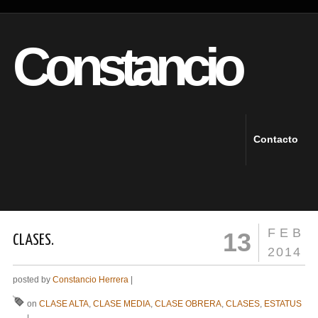
Constancio
Contacto
FEB
13
CLASES.
2014
posted by
Constancio Herrera
|
on
CLASE ALTA
,
CLASE MEDIA
,
CLASE OBRERA
,
CLASES
,
ESTATUS
|