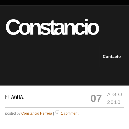
Constancio
Contacto
AGO
07
EL AGUA.
2010
posted by
Constancio Herrera
|
1 comment