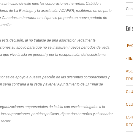
 y a principio de este mes las corporaciones herreñas, Cabildo y
Con
dores de La Restinga y la asociación ACAPER, recibieron en de parte
e Canarias un borrador en el que se proponía un nuevo periodo de
uración.
Enl
a esta decisión, al no tratarse de una asociación legalmente
-FA
tituciones su apoyo para que no se instauren nuevos periodos de veda
 que vive la isla en general y por la recuperación del ecosistema
-TI
ASO
nes de apoyo a nuestra petición de las diferentes corporaciones y
PRI
n sería contraria a la veda y ayer el Ayuntamiento de El Pinar se
CLU
CLU
ganizaciones empresariales de la isla con escritos dirigidos a la
s las corporaciones, partidos políticos, diputados herreños y el senador
ESR
sector.
REC