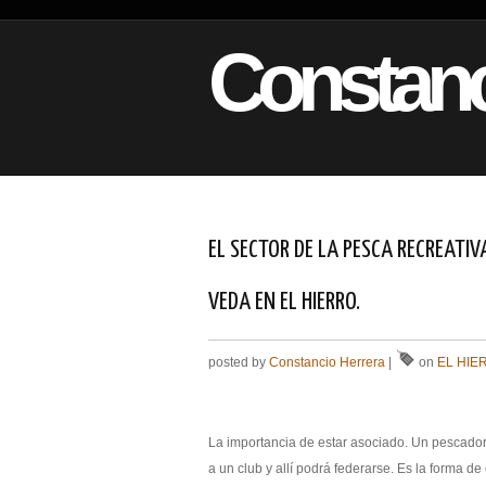
Constanc
EL SECTOR DE LA PESCA RECREATI
VEDA EN EL HIERRO.
posted by
Constancio Herrera
|
on
EL HIE
La importancia de estar asociado. Un pescador 
a un club y allí podrá federarse. Es la forma 