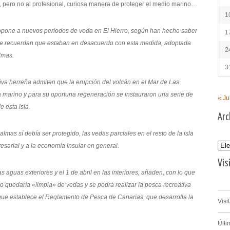
o, pero no al profesional, curiosa manera de proteger el medio marino…
1
opone a nuevos periodos de veda en El Hierro, según han hecho saber
1
ue recuerdan que estaban en desacuerdo con esta medida, adoptada
2
lmas.
3
iva herreña admiten que la erupción del volcán en el Mar de Las
 marino y para su oportuna regeneración se instauraron una serie de
« Ju
 esta isla.
Arc
mas sí debía ser protegido, las vedas parciales en el resto de la isla
Archi
resarial y a la economía insular en general.
Vis
s aguas exteriores y el 1 de abril en las interiores, añaden, con lo que
rro quedaría «limpia» de vedas y se podrá realizar la pesca recreativa
 que establece el Reglamento de Pesca de Canarias, que desarrolla la
Visi
Últi