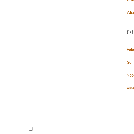
WEB
Cat
Foto
Gen
Noti
Vid