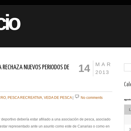
io
MAR
14
VA RECHAZA NUEVOS PERIODOS DE
2013
Cal
RRO
,
PESCA RECREATIVA
,
VEDA DE PESCA
|
No comments
agosto
L
deportivo debería estar afiliado a una asociación de pesca, asociado
de estar representado ante un asunto como este de Canarias o como en
3