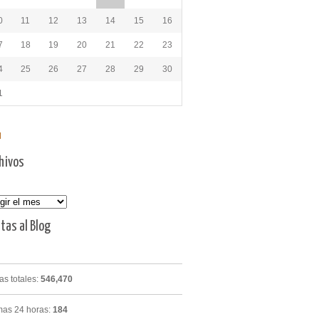
0
11
12
13
14
15
16
7
18
19
20
21
22
23
4
25
26
27
28
29
30
1
l
hivos
vos
itas al Blog
tas totales:
546,470
mas 24 horas:
184