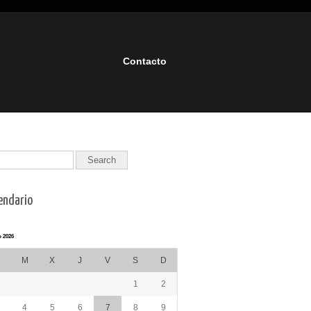
Contacto
endario
 2026
M
X
J
V
S
D
1
2
4
5
6
7
8
9