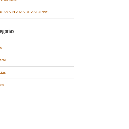
CAMS PLAYAS DE ASTURIAS.
egorías
s
eral
cias
eos