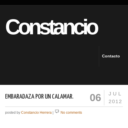
Constancio
Contacto
JUL
06
EMBARADAZA POR UN CALAMAR.
2012
posted by
Constancio Herrera
|
No comments