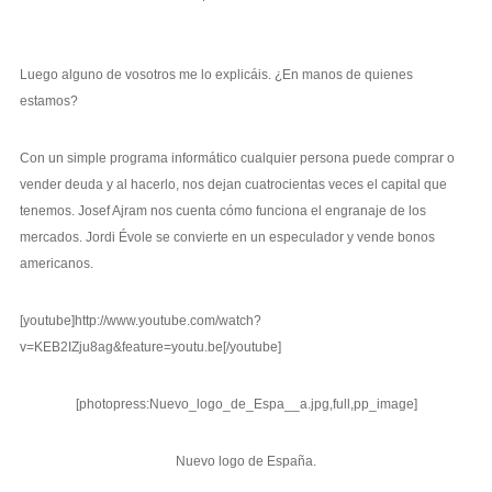
Luego alguno de vosotros me lo explicáis. ¿En manos de quienes
estamos?
Con un simple programa informático cualquier persona puede comprar o
vender deuda y al hacerlo, nos dejan cuatrocientas veces el capital que
tenemos. Josef Ajram nos cuenta cómo funciona el engranaje de los
mercados. Jordi Évole se convierte en un especulador y vende bonos
americanos.
[youtube]http://www.youtube.com/watch?
v=KEB2IZju8ag&feature=youtu.be[/youtube]
[photopress:Nuevo_logo_de_Espa__a.jpg,full,pp_image]
Nuevo logo de España.