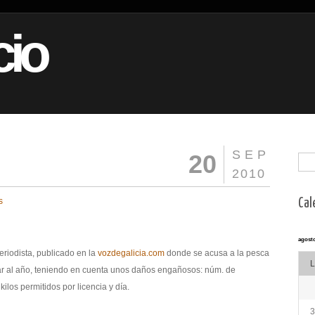
io
SEP
20
2010
s
Cal
agosto
eriodista, publicado en la
vozdegalicia.com
donde se acusa a la pesca
L
r al año, teniendo en cuenta unos daños engañosos: núm. de
kilos permitidos por licencia y día.
3