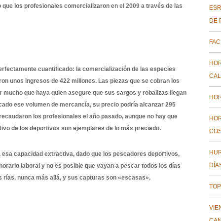
o que los profesionales comercializaron en el 2009 a través de las
ESR
DE 
FAC
HOR
perfectamente cuantificado: la comercialización de las especies
CAL
ron unos ingresos de 422 millones. Las piezas que se cobran los
r mucho que haya quien asegure que sus sargos y robalizas llegan
HOR
ercado ese volumen de mercancía, su precio podría alcanzar 295
 recaudaron los profesionales el año pasado, aunque no hay que
HOR
jetivo de los deportivos son ejemplares de lo más preciado.
COS
HUR
da esa capacidad extractiva, dado que los pescadores deportivos,
DÍA
rario laboral y no es posible que vayan a pescar todos los días
as rías, nunca más allá, y sus capturas son «escasas».
TOP
VIE
CAN