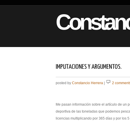
Constanc
IMPUTACIONES Y ARGUMENTOS.
posted by
Constancio Herrera
|
2 comment
Me pasan información sobre el artículo de un p
deportiva de las toneladas que podemos pesca
licencias multiplicando por 365 días y por los 5 