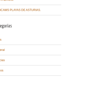
CAMS PLAYAS DE ASTURIAS.
egorías
s
eral
cias
eos