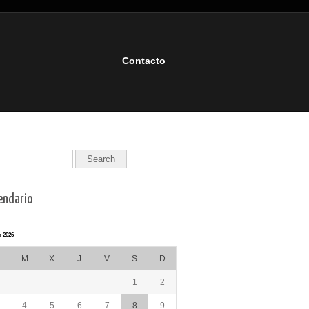
Contacto
endario
 2026
M
X
J
V
S
D
1
2
4
5
6
7
8
9