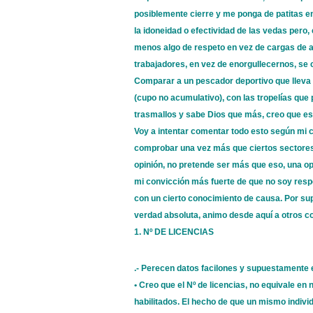
posiblemente cierre y me ponga de patitas en
la idoneidad o efectividad de las vedas per
menos algo de respeto en vez de cargas de ar
trabajadores, en vez de enorgullecernos, se 
Comparar a un pescador deportivo que lleva 
(cupo no acumulativo), con las tropelías que
trasmallos y sabe Dios que más, creo que es r
Voy a intentar comentar todo esto según mi cr
comprobar una vez más que ciertos sectores
opinión, no pretende ser más que eso, una op
mi convicción más fuerte de que no soy resp
con un cierto conocimiento de causa. Por s
verdad absoluta, animo desde aquí a otros co
1. Nº DE LICENCIAS
.- Perecen datos facilones y supuestamente e
• Creo que el Nº de licencias, no equivale e
habilitados. El hecho de que un mismo individ