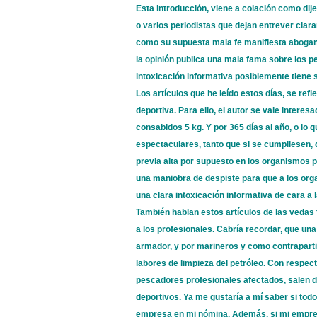
Esta introducción, viene a colación como dije
o varios periodistas que dejan entrever clar
como su supuesta mala fe manifiesta aboga
la opinión publica una mala fama sobre los 
intoxicación informativa posiblemente tiene s
Los artículos que he leído estos días, se re
deportiva. Para ello, el autor se vale interes
consabidos 5 kg. Y por 365 días al año, o lo q
espectaculares, tanto que si se cumpliesen,
previa alta por supuesto en los organismos p
una maniobra de despiste para que a los orga
una clara intoxicación informativa de cara a l
También hablan estos artículos de las vedas f
a los profesionales. Cabría recordar, que un
armador, y por marineros y como contraparti
labores de limpieza del petróleo. Con respec
pescadores profesionales afectados, salen 
deportivos. Ya me gustaría a mí saber si tod
empresa en mi nómina. Además, si mi empresa