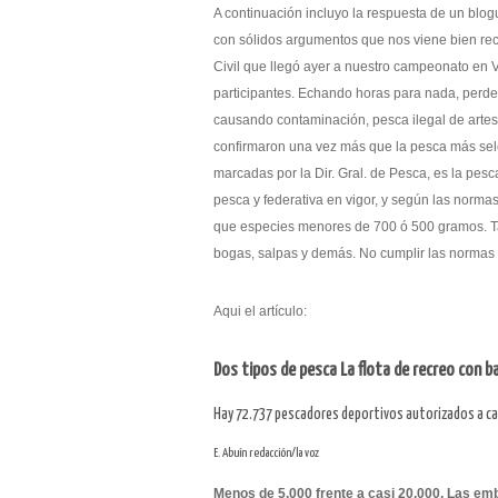
A continuación incluyo la respuesta de un blo
con sólidos argumentos que nos viene bien reco
Civil que llegó ayer a nuestro campeonato en
participantes. Echando horas para nada, perder
causando contaminación, pesca ilegal de artes
confirmaron una vez más que la pesca más sele
marcadas por la Dir. Gral. de Pesca, es la pes
pesca y federativa en vigor, y según las norm
que especies menores de 700 ó 500 gramos. T
bogas, salpas y demás. No cumplir las normas 
Aqui el artículo:
Dos tipos de pesca La flota de recreo con ba
Hay 72.737 pescadores deportivos autorizados a cap
E. Abuín redacción/la voz
Menos de 5.000 frente a casi 20.000. Las e