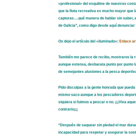
«profesional» del esquilme de nuestras cost
que la flota recreativa es mucho mayor que l
capturas….qué manera de hablar sin saber, 
de Galicia”, como digo desde aquí denunciar 
Os dejo el artículo del «iluminado»:
Enlace ar
También me parece de recibo, mostraros la r
aunque extensa, desbarata punto por punto l
de semejantes alusiones a la pesca deportiv
Pido disculpas a la gente honrada que pueda 
mismo saco aunque a los pescadores deporti
siquiera si fuimos a pescar o no. ¡¡¡Viva aq
contrario¡¡¡
“Después de saquear sin piedad el mar durant
incapacidad para respetar y asegurar la sos