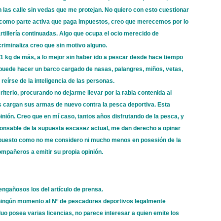
 las calle sin vedas que me protejan. No quiero con esto cuestionar
o, como parte activa que paga impuestos, creo que merecemos por lo
tillería continuadas. Algo que ocupa el ocio merecido de
criminaliza creo que sin motivo alguno.
1 kg de más, a lo mejor sin haber ido a pescar desde hace tiempo
 puede hacer un barco cargado de nasas, palangres, miños, vetas,
eírse de la inteligencia de las personas.
iterio, procurando no dejarme llevar por la rabia contenida al
 cargan sus armas de nuevo contra la pesca deportiva. Esta
inión. Creo que en mí caso, tantos años disfrutando de la pesca, y
onsable de la supuesta escasez actual, me dan derecho a opinar
upuesto como no me considero ni mucho menos en posesión de la
mpañeros a emitir su propia opinión.
ngañosos los del artículo de prensa.
n ningún momento al Nº de pescadores deportivos legalmente
uo posea varias licencias, no parece interesar a quien emite los