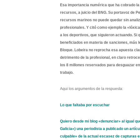
Esa importancia numérica que ha cobrado la 
recursos, a juicio del BNG. Su portavoz de P
recursos marinos no puede quedar sin analiza
profesionales. Y citó como ejemplo la «lóxica
a los deportivos, que siguieron actuando. S
beneficiados en materia de sanciones, más le
Bloque. Lobeira no reprocha esa apuesta clar
detrimento de la profesional, en claro retroce
los 8 millones reservados para desguazar en
trabajo.
Aqui los argumentos de la respuesta:
Lo que faltaba por escuchar
Quiero desde mi blog «denunciar» al igual q
Galicia») una periodista a publicado un artíc
culpable» de la actual escasez de capturas en 