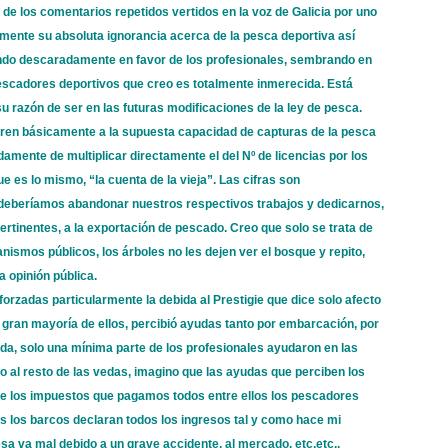
 de los comentarios repetidos vertidos en la voz de Galicia por uno
amente su absoluta ignorancia acerca de la pesca deportiva así
ndo descaradamente en favor de los profesionales, sembrando en
pescadores deportivos que creo es totalmente inmerecida. Está
u razón de ser en las futuras modificaciones de la ley de pesca.
fieren básicamente a la supuesta capacidad de capturas de la pesca
adamente de multiplicar directamente el del Nº de licencias por los
ue es lo mismo, “la cuenta de la vieja”. Las cifras son
 deberíamos abandonar nuestros respectivos trabajos y dedicarnos,
ertinentes, a la exportación de pescado. Creo que solo se trata de
nismos públicos, los árboles no les dejen ver el bosque y repito,
a opinión pública.
orzadas particularmente la debida al Prestigie que dice solo afecto
a gran mayoría de ellos, percibió ayudas tanto por embarcación, por
da, solo una mínima parte de los profesionales ayudaron en las
to al resto de las vedas, imagino que las ayudas que perciben los
de los impuestos que pagamos todos entre ellos los pescadores
os los barcos declaran todos los ingresos tal y como hace mi
 va mal debido a un grave accidente, al mercado, etc.etc.,