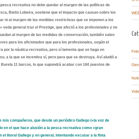
pesca recreativa no debe quedar al margen de las políticas de
esca, Bieito Lobeira, sostiene que el impacto que causan sobre los
WEB
r ni al margen de las medidas restrictivas que se imponen a los
» veda general tras el Prestige, que afectó a los profesionales y no
Cat
i quedan al margen de las medidas de conservación, también salen
ves para los aficionados que para los profesionales, según el
a por la náutica-recreativa, pero sí lamenta que se haga en
Foto
so, a la que se incentiva sí, pero para que se destruya. Así aludió a
 Burela 11 barcos, lo que supondrá acabar con 160 puestos de
Gen
Noti
Vid
ue mis compañeros, que desde un periódico Gallego («la voz de
ulo en el que hace alusión a la pesca recreativa como «gran
el litoral Gallego y en general, intentando excusar a la flota