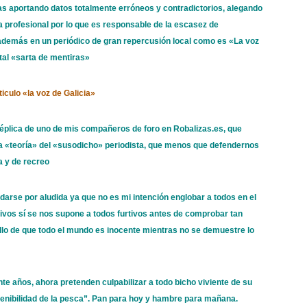
as aportando datos totalmente erróneos y contradictorios, alegando
a profesional por lo que es responsable de la escasez de
además en un periódico de gran repercusión local como es «La voz
tal «sarta de mentiras»
ticulo «la voz de Galicia»
éplica de uno de mis compañeros de foro en Robalizas.es, que
a «teoría» del «susodicho» periodista, que menos que defendernos
a y de recreo
darse por aludida ya que no es mi intención englobar a todos en el
vos sí se nos supone a todos furtivos antes de comprobar tan
uello de que todo el mundo es inocente mientras no se demuestre lo
e años, ahora pretenden culpabilizar a todo bicho viviente de su
tenibilidad de la pesca”. Pan para hoy y hambre para mañana.