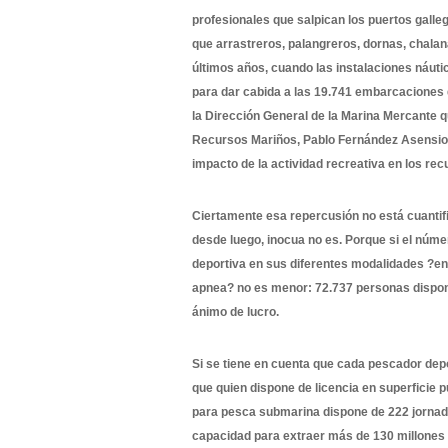
profesionales que salpican los puertos galle
que arrastreros, palangreros, dornas, chala
últimos años, cuando las instalaciones náut
para dar cabida a las 19.741 embarcaciones 
la Dirección General de la Marina Mercante q
Recursos Mariños, Pablo Fernández Asensio,
impacto de la actividad recreativa en los re
Ciertamente esa repercusión no está cuantif
desde luego, inocua no es. Porque si el núme
deportiva en sus diferentes modalidades ?en 
apnea? no es menor: 72.737 personas dispon
ánimo de lucro.
Si se tiene en cuenta que cada pescador depor
que quien dispone de licencia en superficie pu
para pesca submarina dispone de 222 jornadas
capacidad para extraer más de 130 millones d