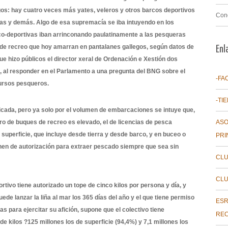
gos: hay cuatro veces más yates, veleros y otros barcos deportivos
Con
nas y demás. Algo de esa supremacía se iba intuyendo en los
ico-deportivas iban arrinconando paulatinamente a las pesqueras
de recreo que hoy amarran en pantalanes gallegos, según datos de
Enl
ue hizo públicos el director xeral de Ordenación e Xestión dos
 al responder en el Parlamento a una pregunta del BNG sobre el
-FA
cursos pesqueros.
-TI
icada, pero ya solo por el volumen de embarcaciones se intuye que,
ro de buques de recreo es elevado, el de licencias de pesca
ASO
superficie, que incluye desde tierra y desde barco, y en buceo o
PRI
en de autorización para extraer pescado siempre que sea sin
CLU
CLU
tivo tiene autorizado un tope de cinco kilos por persona y día, y
ede lanzar la liña al mar los 365 días del año y el que tiene permiso
ESR
 para ejercitar su afición, supone que el colectivo tiene
REC
e kilos ?125 millones los de superficie (94,4%) y 7,1 millones los