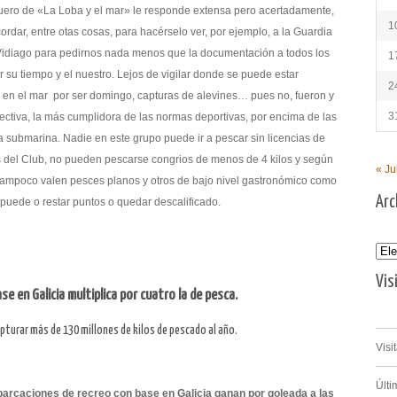
guero de «La Loba y el mar» le responde extensa pero acertadamente,
1
rdar, entre otas cosas, para hacérselo ver, por ejemplo, a la Guardia
 Vidiago para pedirnos nada menos que la documentación a todos los
1
 su tiempo y el nuestro. Lejos de vigilar donde se puede estar
2
 en el mar por ser domingo, capturas de alevines… pues no, fueron y
3
ctiva, la más cumplidora de las normas deportivas, por encima de las
ca submarina. Nadie en este grupo puede ir a pescar sin licencias de
as del Club, no pueden pescarse congrios de menos de 4 kilos y según
« Ju
ampoco valen pesces planos y otros de bajo nivel gastronómico como
Arc
puede o restar puntos o quedar descalificado.
Archi
Vis
se en Galicia multiplica por cuatro la de pesca.
turar más de 130 millones de kilos de pescado al año.
Visi
Últi
mbarcaciones de recreo con base
en Galicia ganan por goleada a las