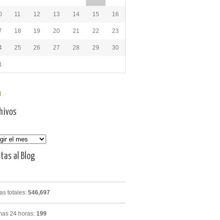
0
11
12
13
14
15
16
7
18
19
20
21
22
23
4
25
26
27
28
29
30
1
l
hivos
vos
itas al Blog
tas totales:
546,697
mas 24 horas:
199