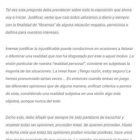
Tal vez esta pregunta deba prevalecer sobre toda la exposición que ahora
voy a iniciar. Justificar, verbo que casi todos utilizamos a diario y siempre
con la finalidad de “librarnos” de alguna situación negativa, perniciosa o
dañina para nuestros intereses.
Intentar justificar lo injustificable puede conducirnos en ocasiones a falsear
o difuminar una realidad que nos ha disgustado por este o aquel motivo. La
visión particular de nuestra “realidad personal”, convierte en subjetivas la
mayoría de las situaciones. La irreal frase: ¡Tengo razón, estoy seguro! La
hemos pronunciado tantas veces… Es entonces cuando entran en juego
las diferentes opiniones que de alguna manera, unifican criterios o puntos
de vista, convirtiendo una realidad subjetiva en una visión algo más
objetiva, aunque nunca del todo.
Dicho esto, debo añadir que siempre he sido partidario de escuchar y
respetar todas las opiniones, procedan éstas de quienes procedan. Hasta
la fecha creía que todas las opiniones podían resultar positivas, hace unos
días me he percatado de que así no es. La opinión, en general es buena y