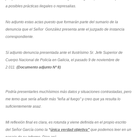
a posibles prácticas ilegales o represalias.
No adjunto estas actas puesto que formarán parte del sumario de la
denuncia que el Señor González presenta ante el juzgado de instancia
correspondiente.
Sí adjunto denuncia presentada ante el Ilustrísimo Sr. Jefe Superior de
Cuerpo Nacional de Policía en Galicia, el pasado 9 de noviembre de
2.011.
(Documento adjunto Nº 8)
Podría presentarles muchísimos más datos y situaciones contrastadas, pero
me temo que sería añadir más “leña al fuego” y creo que ya resulta lo
suficientemente asaz.
Mi reflexión final es clara, es rotunda y viene definida en el propio escrito
del Señor García como la
“
única verdad objetiva”
que podemos leer en un
pasaje de su informe. Dice así: