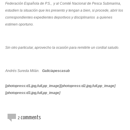
Federación Española de P.S., y al Comité Nacional de Pesca Submarina,
estudien la situación que les presento y tengan a bien, si procede, abrir los
correspondientes expedientes deportivos y disciplinarios a quienes
estimen oportuno.
Sin otro particular, aprovecho la ocasión para remitirle un cordial saludo.
Andrés Sureda Milán.
Galiciapescasub
[photopress:d1.jpg,full,pp_image][photopress:d2.jpg,full,pp_image]
[photopress:d3.jpg,full,pp_image]
comments
2