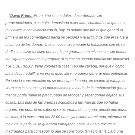
…“
David Primo:
Es un niño sin modales, desordenado, sin
preocupaciones, a su bola, demasiado reservado, cualidad esta que hace
muy difícil la convivencia con él, hay un detalle que fue el que generó el
primero de los comentarios hacia mi persona y la actitud de que él se fuera
al abrigo de los demás. Tras empezar a compartir la habitación con él, se
dedico a utilizar mi aseo personal que guardaba en mi neceser, sin pedirlo
tan siquiera y cuando le pregunte si lo estaba usando todavía me manifestó
“ SI, QUE PASA?” tiene cojones la cosa, y yo me callaba, por qué?, como
iba a decir nada!!!, si yo era el malo allí y no quería generar mas polémicas.
En toda la concentración no se preocupo de nada, en cuanto al trabajo en
tierra con las marcas y el mantenimiento a diario de la embarcación (por lo
menos podía haberse preocupado de recoger y saber donde dejaba sus
cosas). Los días de las pruebas acudimos a las marcas que yo había
organizado pues él no sabia ni se acordaba de ninguna, puesto que todos
los días, a lo mas tardar las 22:00 horas ya estaba durmiendo, mientras el
malo de la película se quedaba trabajando hasta la una o dos de la
madrugada para conseguir lo que se consiguió, tan solo tenía claro una