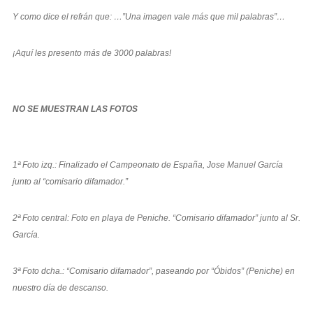
Y como dice el refrán que: …”Una imagen vale más que mil palabras”…
¡Aquí les presento más de 3000 palabras!
NO SE MUESTRAN LAS FOTOS
1ª Foto izq.: Finalizado el Campeonato de España, Jose Manuel García
junto al “comisario difamador.”
2ª Foto central: Foto en playa de Peniche. “Comisario difamador” junto al Sr.
García.
3ª Foto dcha.: “Comisario difamador”, paseando por “Óbidos” (Peniche) en
nuestro día de descanso.