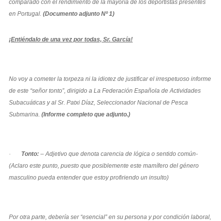
comparado con el rendimiento de la mayoría de los deportistas presentes
en Portugal.
(Documento adjunto Nº 1)
¡
Entiéndalo de una vez por todas, Sr. García!
No voy a cometer la torpeza ni la idiotez de justificar el irrespetuoso informe
de este “señor tonto”, dirigido a La Federación Española de Actividades
Subacuáticas y al Sr. Patxi Díaz, Seleccionador Nacional de Pesca
Submarina.
(Informe completo que adjunto.)
·
Tonto:
– Adjetivo que denota carencia de lógica o sentido común-
(Aclaro este punto, puesto que posiblemente este mamífero del género
masculino pueda entender que estoy profiriendo un insulto)
Por otra parte, debería ser “esencial” en su persona y por condición laboral,