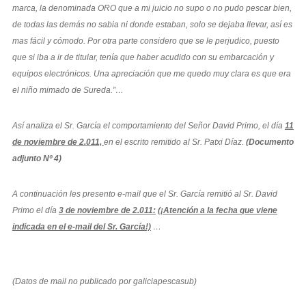
marca, la denominada ORO que a mi juicio no supo o no pudo pescar bien,
de todas las demás no sabia ni donde estaban, solo se dejaba llevar, así es
mas fácil y cómodo. Por otra parte considero que se le perjudico, puesto
que si iba a ir de titular, tenía que haber acudido con su embarcación y
equipos electrónicos. Una apreciación que me quedo muy clara es que era
el niño mimado de Sureda.”…
Así analiza el Sr. García el comportamiento del Señor David Primo, el día
11
de noviembre de 2.011,
en el escrito remitido al Sr. Patxi Díaz.
(Documento
adjunto Nº 4)
A continuación les presento e-mail que el Sr. García remitió al Sr. David
Primo el día
3 de noviembre de 2.011:
(¡Atención a la fecha que viene
indicada en el e-mail del Sr. García!)
…
(Datos de mail no publicado por galiciapescasub)