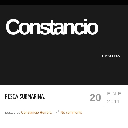
Constancio
Contacto
ENE
20
PESCA SUBMARINA.
2011
posted by
Constancio Herrera
|
No comments