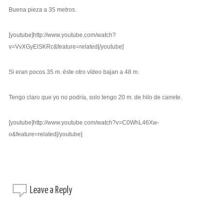
Buena pieza a 35 metros.
[youtube]http://www.youtube.com/watch?
v=VvXGyElSKRc&feature=related[/youtube]
Si eran pocos 35 m. éste otro vídeo bajan a 48 m.
Tengo claro que yo no podría, solo tengo 20 m. de hilo de carrete.
[youtube]http://www.youtube.com/watch?v=C0WhL46Xw-
o&feature=related[/youtube]
Leave a
Reply