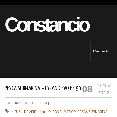
Constancio
Contacto
NOV
08
PESCA SUBMARINA – CYRANO EVO HF 90
2013
posted by
Constancio Herrera
|
on
FUSIL DE AIRE
,
lubina
,
OLEONEUMÁTICO
,
PESCA SUBMARINA
|