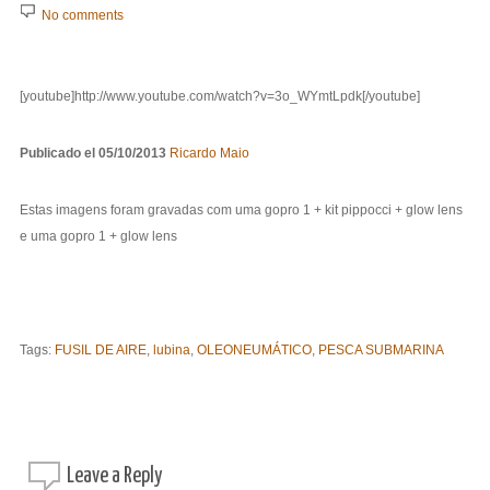
No comments
[youtube]http://www.youtube.com/watch?v=3o_WYmtLpdk[/youtube]
Publicado el
05/10/2013
Ricardo Maio
Estas imagens foram gravadas com uma gopro 1 + kit pippocci + glow lens
e uma gopro 1 + glow lens
Tags:
FUSIL DE AIRE
,
lubina
,
OLEONEUMÁTICO
,
PESCA SUBMARINA
Leave a
Reply