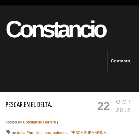
Constancio
Contacto
OCT
22
PESCAR EN EL DELTA.
2012
posted by
Constancio Herrera
|
on
delta Ebro
,
lubianas
,
palometa
,
PESCA SUBMARINA
|