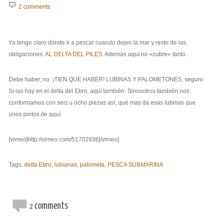
2 comments
Ya tengo claro dónde ir a pescar cuando dejen la mar y resto de las
obligaciones:
AL DELTA DEL PILES.
Además aquí no «cubre» tanto.
Debe haber, no: ¡TIEN QUE HABER! LUBINAS Y PALOMETONES, seguro.
Si las hay en el delta del Ebro, aquí también. Sinosotros también nos
conformamos con seis u ocho piezas así, qué mas da esas lubinas que
unos pintos de aquí.
[vimeo]http://vimeo.com/51702936[/vimeo]
Tags:
delta Ebro
,
lubianas
,
palometa
,
PESCA SUBMARINA
comments
2