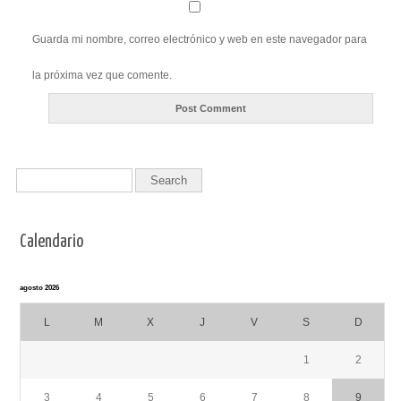
Guarda mi nombre, correo electrónico y web en este navegador para
la próxima vez que comente.
Calendario
agosto 2026
L
M
X
J
V
S
D
1
2
3
4
5
6
7
8
9