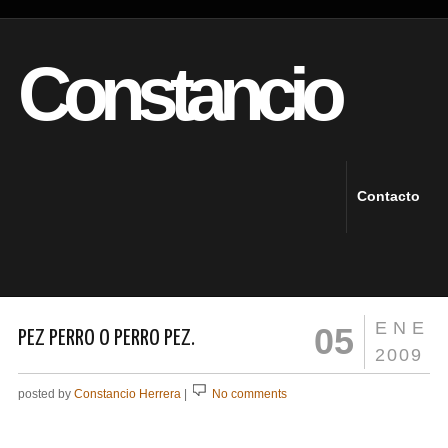
Constancio
Contacto
ENE
05
PEZ PERRO O PERRO PEZ.
2009
posted by
Constancio Herrera
|
No comments