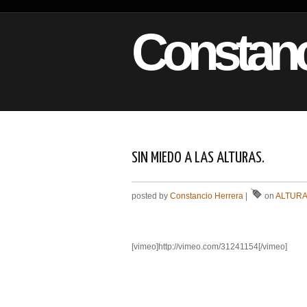
Constanc
SIN MIEDO A LAS ALTURAS.
posted by
Constancio Herrera
|
on
ALTUR
[vimeo]http://vimeo.com/31241154[/vimeo]