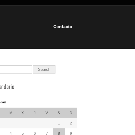
Contacto
endario
 2026
M
X
J
V
S
D
1
2
4
5
6
7
8
9