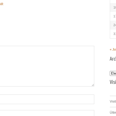
AR
1
1
2
3
« Ju
Arc
Archi
Vis
Visi
Últi