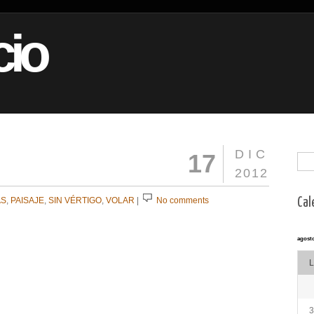
io
DIC
17
2012
AS
,
PAISAJE
,
SIN VÉRTIGO
,
VOLAR
|
No comments
Cal
agosto
L
3