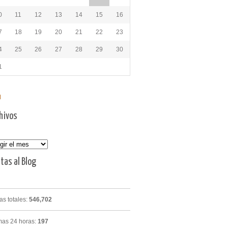
0
11
12
13
14
15
16
7
18
19
20
21
22
23
4
25
26
27
28
29
30
1
l
hivos
vos
itas al Blog
tas totales:
546,702
mas 24 horas:
197