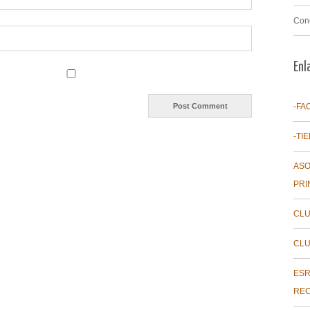
Con
Enl
-FA
-TI
ASO
PRI
CLU
CLU
ESR
REC