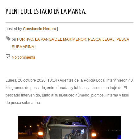
PUENTE DEL ESTACIO EN LA MANGA.
posted by
Constancio Herrera
|
on
FURTIVO
,
LA MANGA DEL MAR MENOR
,
PESCA ILEGAL
,
PESCA
SUBMARINA
|
No comments
Lunes, 26 octubre 2020, 13:14 / Agentes de la Policía Local intervinieron 40
kilogramos de pescado, entre doradas y lubinas, así como un traje de El
pescado intervenido, junto al fusil./buceo húmedo, plomos, linterna y fusil
de pesca submarina.