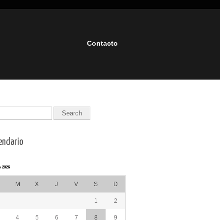
Contacto
endario
 2026
M
X
J
V
S
D
1
2
4
5
6
7
8
9