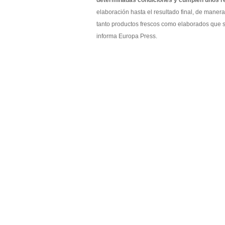
determinadas condiciones y cumplen unos re
elaboración hasta el resultado final, de manera
tanto productos frescos como elaborados que s
informa Europa Press.