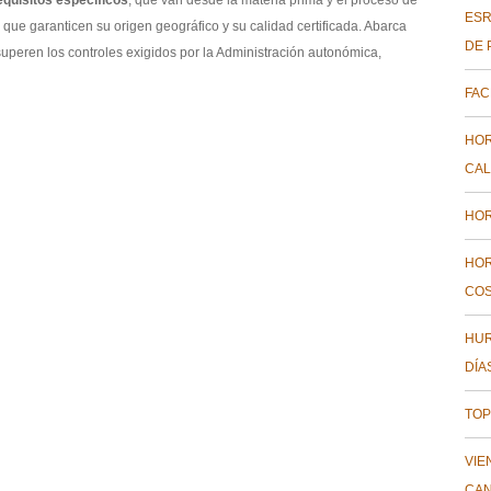
quisitos específicos
, que van desde la materia prima y el proceso de
ESR
 que garanticen su origen geográfico y su calidad certificada. Abarca
DE 
uperen los controles exigidos por la Administración autonómica,
FAC
HOR
CAL
HOR
HOR
COS
HUR
DÍA
TOP
VIE
CAN