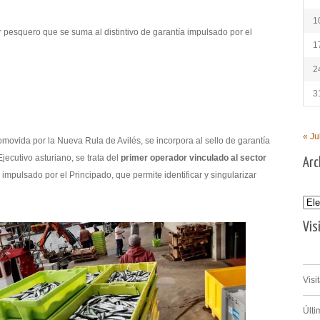
1
r pesquero que se suma al distintivo de garantía impulsado por el
1
2
3
« Ju
romovida por la Nueva Rula de Avilés, se incorpora al sello de garantía
jecutivo asturiano, se trata del
primer operador vinculado al sector
Arc
 impulsado por el Principado, que permite identificar y singularizar
Archi
Vis
Visi
Últi