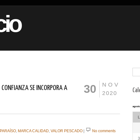
io
NOV
30
E CONFIANZA SE INCORPORA A
Cal
2020
agosto
L
 PARAÍSO
,
MARCA CALIDAD
,
VALOR PESCADO
|
No comments
3