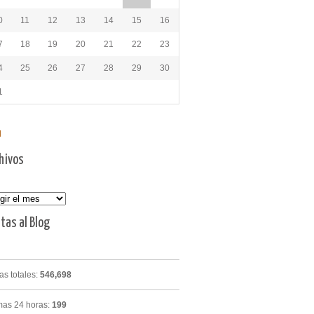
0
11
12
13
14
15
16
7
18
19
20
21
22
23
4
25
26
27
28
29
30
1
l
hivos
vos
itas al Blog
tas totales:
546,698
mas 24 horas:
199