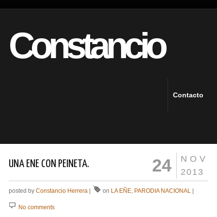
Constancio
Contacto
NOV
24
UNA ENE CON PEINETA.
2013
posted by
Constancio Herrera
|
on
LA EÑE
,
PARODIA NACIONAL
|
No comments