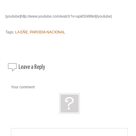
[youtube]http://www.youtube.com/watch?v=apktSiW8kiI[/youtube]
Tags:
LA EÑE
,
PARODIA NACIONAL
Leave a
Reply
Your comment