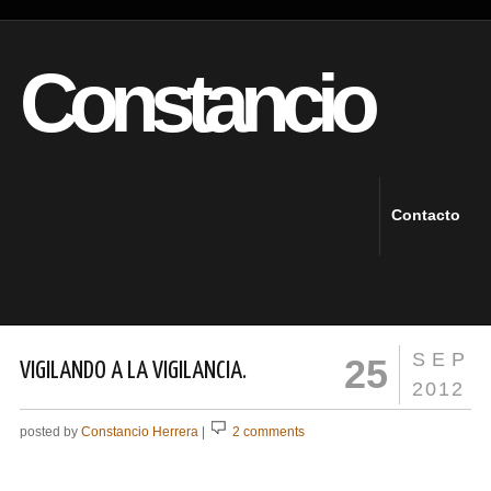
Constancio
Contacto
SEP
25
VIGILANDO A LA VIGILANCIA.
2012
posted by
Constancio Herrera
|
2 comments