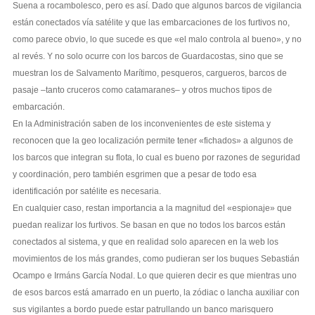
Suena a rocambolesco, pero es así. Dado que algunos barcos de vigilancia
están conectados vía satélite y que las embarcaciones de los furtivos no,
como parece obvio, lo que sucede es que «el malo controla al bueno», y no
al revés. Y no solo ocurre con los barcos de Guardacostas, sino que se
muestran los de Salvamento Marítimo, pesqueros, cargueros, barcos de
pasaje –tanto cruceros como catamaranes– y otros muchos tipos de
embarcación.
En la Administración saben de los inconvenientes de este sistema y
reconocen que la geo localización permite tener «fichados» a algunos de
los barcos que integran su flota, lo cual es bueno por razones de seguridad
y coordinación, pero también esgrimen que a pesar de todo esa
identificación por satélite es necesaria.
En cualquier caso, restan importancia a la magnitud del «espionaje» que
puedan realizar los furtivos. Se basan en que no todos los barcos están
conectados al sistema, y que en realidad solo aparecen en la web los
movimientos de los más grandes, como pudieran ser los buques Sebastián
Ocampo e Irmáns García Nodal. Lo que quieren decir es que mientras uno
de esos barcos está amarrado en un puerto, la zódiac o lancha auxiliar con
sus vigilantes a bordo puede estar patrullando un banco marisquero