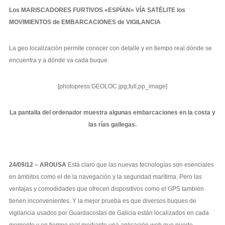
Los MARISCADORES FURTIVOS «ESPÍAN» VÍA SATÉLITE los
MOVIMIENTOS de EMBARCACIONES de VIGILANCIA
La geo localización permite conocer con detalle y en tiempo real dónde se
encuentra y a dónde va cada buque.
[photopress:GEOLOC.jpg,full,pp_image]
La pantalla del ordenador muestra algunas embarcaciones en la costa y
las rías gallegas.
24/09/12 – AROUSA
Está claro que las nuevas tecnologías son esenciales
en ámbitos como el de la navegación y la seguridad marítima. Pero las
ventajas y comodidades que ofrecen dispositivos como el GPS también
tienen inconvenientes. Y la mejor prueba es que diversos buques de
vigilancia usados por Guardacostas de Galicia están localizados en cada
momento y en tiempo real mediante una aplicación web que puede