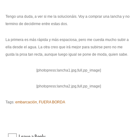
Tengo una duda, a ver si me la solucionáis. Voy a comprar una lancha y no
termino de decidirme entre estas dos.
La primera es más rápida y más espaciosa, pero me cuesta mucho subir a
ella desde el agua. La otra creo que irá mejor para subirse pero no me
gusta la proa tan recta, aunque luego igual se pone de moda, quien sabe.
[photopress:lancha1.jpg,full,pp_image]
[photopress:lancha2.jpg,full,pp_image]
Tags:
embarcación
,
FUERA BORDA