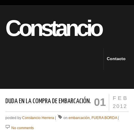
Constancio
Contacto
FEB
01
DUDA EN LA COMPRA DE EMBARCACIÓN.
2012
posted by
Constancio Herrera
|
on
embarcación
,
FUERA BORDA
|
No comments