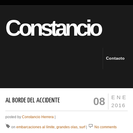
Constancio
Contacto
ENE
08
AL BORDE DEL ACCIDENTE
2016
posted by
Constancio Herrera
|
on
embarcaciones al límite
,
grandes olas
,
surf
|
No comments