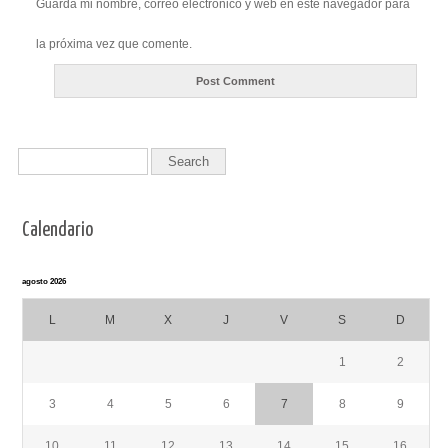
Guarda mi nombre, correo electrónico y web en este navegador para
la próxima vez que comente.
Calendario
agosto 2026
L
M
X
J
V
S
D
1
2
3
4
5
6
7
8
9
10
11
12
13
14
15
16