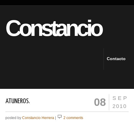
Constancio
Contacto
SEP
08
ATUNEROS.
2010
posted by
Constancio Herrera
|
2 comments