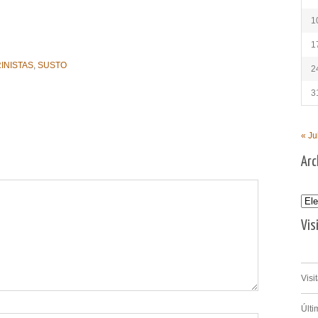
1
1
INISTAS
,
SUSTO
2
3
« Ju
Arc
Archi
Vis
Visi
Últi