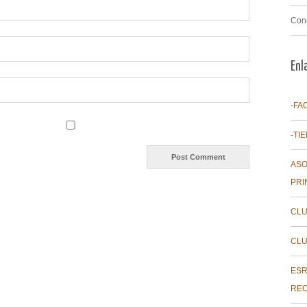
Con
Enl
-FA
-TI
ASO
PRI
CLU
CLU
ESR
REC