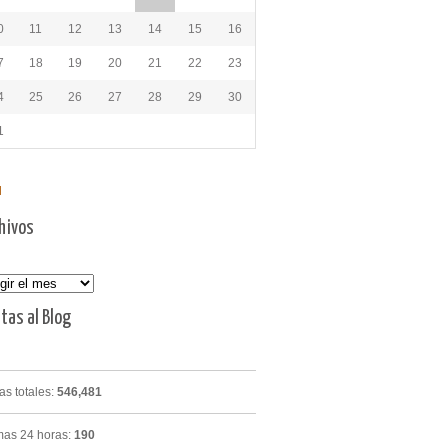
0
11
12
13
14
15
16
7
18
19
20
21
22
23
4
25
26
27
28
29
30
1
l
hivos
vos
itas al Blog
tas totales:
546,481
mas 24 horas:
190