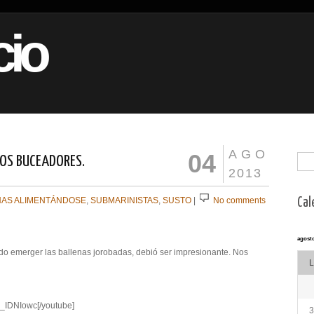
io
AGO
04
OS BUCEADORES.
2013
NAS ALIMENTÁNDOSE
,
SUBMARINISTAS
,
SUSTO
|
No comments
Cal
agosto
ndo emerger las ballenas jorobadas, debió ser impresionante. Nos
L
_IDNIowc[/youtube]
3