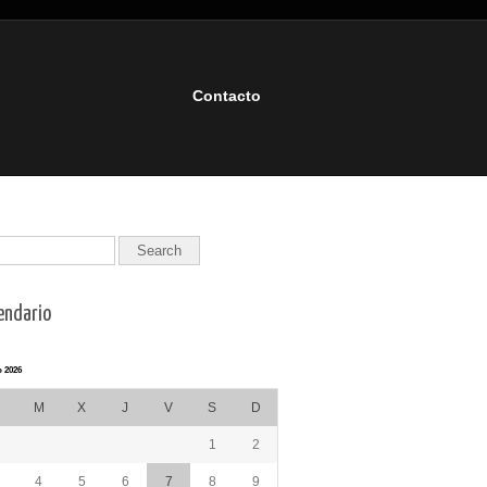
Contacto
endario
 2026
M
X
J
V
S
D
1
2
4
5
6
7
8
9