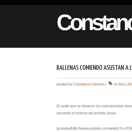
Constanc
BALLENAS COMIENDO ASUSTAN A L
posted by
Constancio Herrera
|
on
BALLE
El susto que se llevaron los submarinistas vie
recuerda la historia del profeta Jonás.
[youtube]http://www.youtube.com/watch?v=ZO4