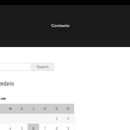
Contacto
endario
 2026
M
X
J
V
S
D
1
2
4
5
6
7
8
9