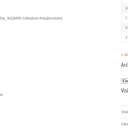
1
1
rf6wj_9yQ&NR=1&feature=fvwp[/youtube]
2
3
« Ju
Arc
Archi
Vis
le
Visi
Últi