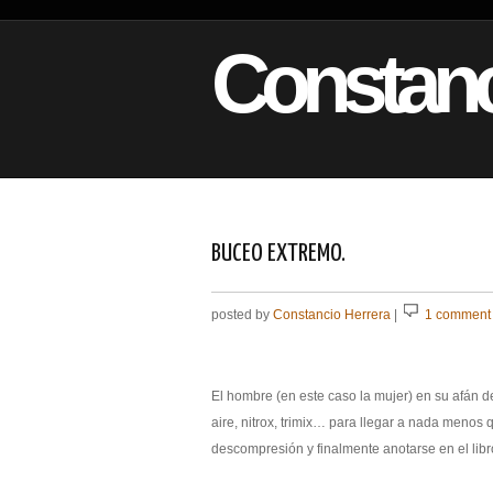
Constanc
BUCEO EXTREMO.
posted by
Constancio Herrera
|
1 comment
El hombre (en este caso la mujer) en su afán d
aire, nitrox, trimix… para llegar a nada meno
descompresión y finalmente anotarse en el lib