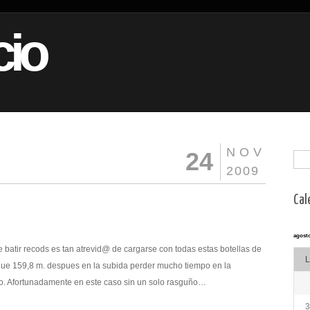
io
NOV
24
2009
Cal
agosto
e batir recods es tan atrevid@ de cargarse con todas estas botellas de
L
s que 159,8 m. despues en la subida perder mucho tiempo en la
ro. Afortunadamente en este caso sin un solo rasguño…
3