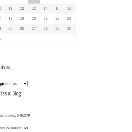
0
11
12
13
14
15
16
7
18
19
20
21
22
23
4
25
26
27
28
29
30
1
l
hivos
vos
itas al Blog
tas totales:
546,379
mas 24 horas:
169