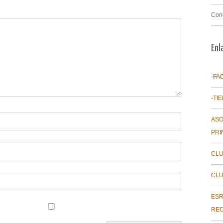
Con
Enl
-FA
-TI
ASO
PRI
CLU
CLU
ESR
REC