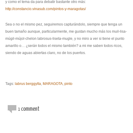
y como el tema da para debatir bastante otro más:
http://constancio.vinasub.com/pintos-y-maragotas/
Sea o no el mismo pez, seguiremos capturándolo, siempre que tenga un
buen tamaño aunque, particularmente, me gustan mucho más los muil-lisa-
múgil-mújol-chelon labrosus-liseta-mugle, y no miro a ver si tiene el punto
amarillo o… ¿serán todos el mismo también? a mi me saben todos ricos,
siendo de aguas abiertas claro, no de los puertos.
Tags:
labrus berggylta
,
MARAGOTA
,
pinto
comment
1