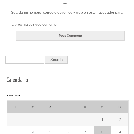
Guarda mi nombre, correo electrónico y web en este navegador para
la próxima vez que comente.
Calendario
agosto 2026
L
M
X
J
V
S
D
1
2
3
4
5
6
7
8
9