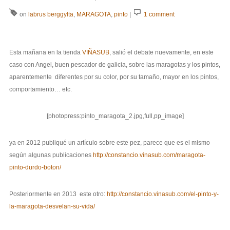
on
labrus berggylta
,
MARAGOTA
,
pinto
|
1 comment
Esta mañana en la tienda
VIÑASUB
, salió el debate nuevamente, en este
caso con Angel, buen pescador de galicia, sobre las maragotas y los pintos,
aparentemente diferentes por su color, por su tamaño, mayor en los pintos,
comportamiento… etc.
[photopress:pinto_maragota_2.jpg,full,pp_image]
ya en 2012 publiqué un artículo sobre este pez, parece que es el mismo
según algunas publicaciones
http://constancio.vinasub.com/maragota-
pinto-durdo-boton/
Posteriormente en 2013 este otro:
http://constancio.vinasub.com/el-pinto-y-
la-maragota-desvelan-su-vida/