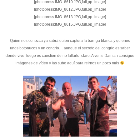
[photopress:IMG_8610.JPG,full,pp_image]
[photopress:IMG_8612.JPG,full,pp_image]
[photopress:IMG_8613.JPG,full,pp_image]
[photopress:IMG_8615.JPG,full,pp_image]
Quien nos conozca ya sabrá quien captura la barriga blanca y quienes
unos botonucos y un congrio… aunque el secreto del congrio es saber
dónde vive, luego es cuestión de no fallarlo, claro. A ver si Damian consigue
imágenes de vídeo y las subo aquí para reirnos un poco más