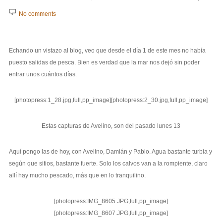
No comments
Echando un vistazo al blog, veo que desde el día 1 de este mes no había
puesto salidas de pesca. Bien es verdad que la mar nos dejó sin poder
entrar unos cuántos días.
[photopress:1_28.jpg,full,pp_image][photopress:2_30.jpg,full,pp_image]
Estas capturas de Avelino, son del pasado lunes 13
Aquí pongo las de hoy, con Avelino, Damián y Pablo. Agua bastante turbia y
según que sitios, bastante fuerte. Solo los calvos van a la rompiente, claro
allí hay mucho pescado, más que en lo tranquilino.
[photopress:IMG_8605.JPG,full,pp_image]
[photopress:IMG_8607.JPG,full,pp_image]