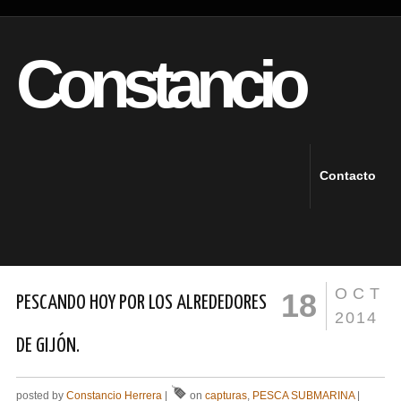
Constancio
Contacto
OCT
18
PESCANDO HOY POR LOS ALREDEDORES
2014
DE GIJÓN.
posted by
Constancio Herrera
|
on
capturas
,
PESCA SUBMARINA
|