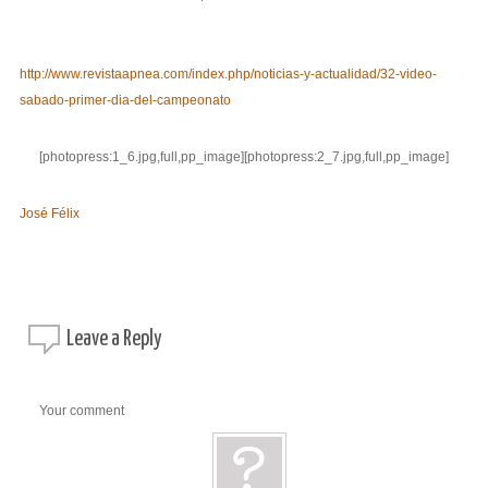
http://www.revistaapnea.com/index.php/noticias-y-actualidad/32-video-
sabado-primer-dia-del-campeonato
[photopress:1_6.jpg,full,pp_image][photopress:2_7.jpg,full,pp_image]
José Félix
Leave a
Reply
Your comment