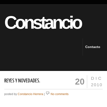
Constancio
Contacto
DIC
20
REYES Y NOVEDADES.
2010
posted by
Constancio Herrera
|
No comments