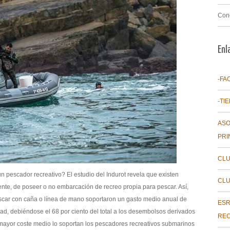
Con
Enl
-FA
-TI
ASO
PRI
CLU
n pescador recreativo? El estudio del Indurot revela que existen
CLU
nte, de poseer o no embarcación de recreo propia para pescar. Así,
pescar con caña o línea de mano soportaron un gasto medio anual de
ESR
ad, debiéndose el 68 por ciento del total a los desembolsos derivados
REC
mayor coste medio lo soportan los pescadores recreativos submarinos