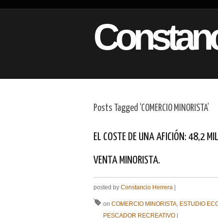
Constanc
Posts Tagged ‘COMERCIO MINORISTA’
EL COSTE DE UNA AFICIÓN: 48,2 MI
VENTA MINORISTA.
posted by
Constancio Herrera
|
on
COMERCIO MINORISTA
,
ESTUDIO EC
PESCADOR RECREATIVO
|