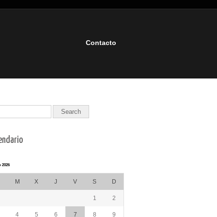
Contacto
endario
 2026
M
X
J
V
S
D
1
2
4
5
6
7
8
9