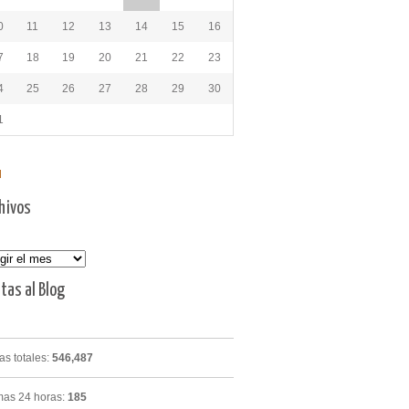
0
11
12
13
14
15
16
7
18
19
20
21
22
23
4
25
26
27
28
29
30
1
l
hivos
vos
itas al Blog
tas totales:
546,487
mas 24 horas:
185