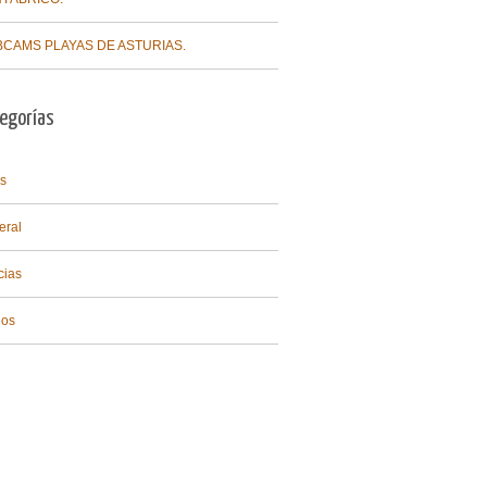
CAMS PLAYAS DE ASTURIAS.
egorías
s
eral
cias
eos