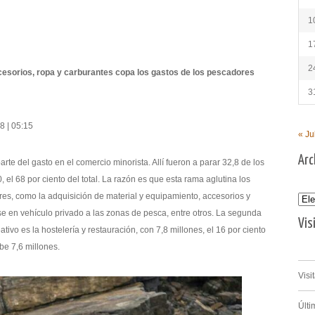
1
1
2
ccesorios, ropa y carburantes copa los gastos de los pescadores
3
 | 05:15
« Ju
Arc
rte del gasto en el comercio minorista. Allí fueron a parar 32,8 de los
 el 68 por ciento del total. La razón es que esta rama aglutina los
es, como la adquisición de material y equipamiento, accesorios y
Archi
e en vehículo privado a las zonas de pesca, entre otros. La segunda
Vis
tivo es la hostelería y restauración, con 7,8 millones, el 16 por ciento
ibe 7,6 millones.
Visi
Últi