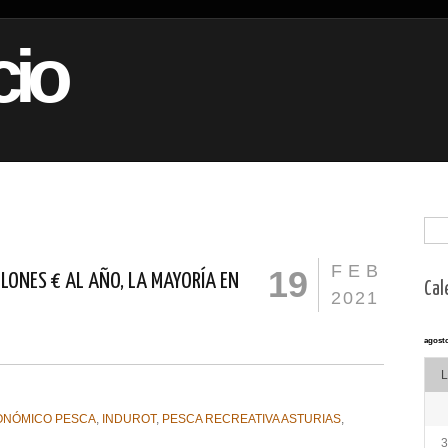
io
FEB
19
LLONES € AL AÑO, LA MAYORÍA EN
Cal
2021
agosto
L
ONÓMICO PESCA
,
INDUROT
,
PESCA RECREATIVA ASTURIAS
,
3