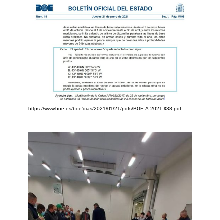
https://www.boe.es/boe/dias/2021/01/21/pdfs/BOE-A-2021-838.pdf